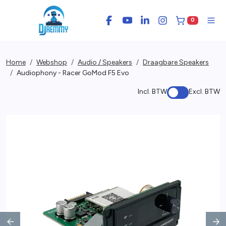
0
Facebook
YouTube
LinkedIn
Instagram
Winkelwage
Men
Home
Webshop
Audio / Speakers
Draagbare Speakers
Audiophony - Racer GoMod F5 Evo
Incl. BTW
Excl. BTW