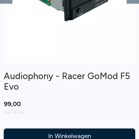
Previous
Ne
Audiophony - Racer GoMod F5
Evo
99,00
(Incl. BTW)
In Winkelwagen