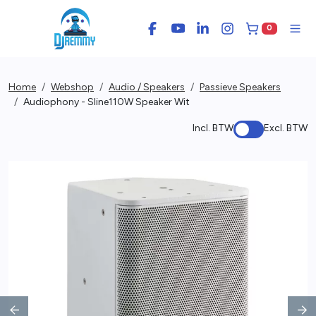
0
Facebook
YouTube
LinkedIn
Instagram
Winkelwage
Men
Home
Webshop
Audio / Speakers
Passieve Speakers
Audiophony - Sline110W Speaker Wit
Incl. BTW
Excl. BTW