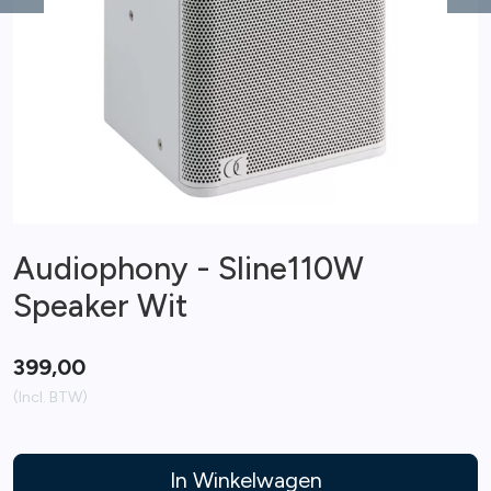
Previous
Ne
Audiophony - Sline110W
Speaker Wit
399,00
(Incl. BTW)
In Winkelwagen