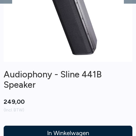
Previous
Ne
Audiophony - Sline 441B
Speaker
249,00
(Incl. BTW)
In Winkelwagen