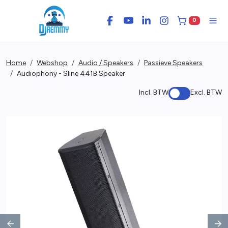
0
Facebook
YouTube
LinkedIn
Instagram
Winkelwage
Men
Home
Webshop
Audio / Speakers
Passieve Speakers
Audiophony - Sline 441B Speaker
Incl. BTW
Excl. BTW