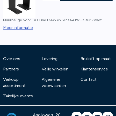
Muurbeugel voor EXT Line 134W en Sline441W - Kleur Zwart
Meer informatie
Over ons
Levering
Bruiloft op maat
Partners
Veilig winkelen
Klantenservice
Verkoop
Algemene
Contact
assortiment
voorwaarden
Zakelijke events
Apolloweg 120