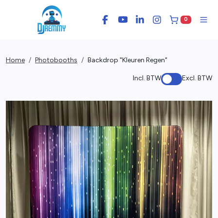
0
Facebook
YouTube
LinkedIn
Instagram
Winkelwage
Men
Home
Photobooths
Backdrop "Kleuren Regen"
Incl. BTW
Excl. BTW