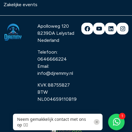
Zakelijke events
Apolloweg 120
8239DA
Lelystad
Nederland
Telefoon:
0646666224
Email:
info@djremmy.nl
KVK 88755827
BTW
NL004659110B19
© 2026 - DJ Remmy