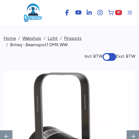
0
Facebook
YouTube
LinkedIn
Instagram
Winkelwage
Men
Home
Webshop
Licht
Pinspots
Briteq - Beamspot1 DMX WW
Incl. BTW
Excl. BTW