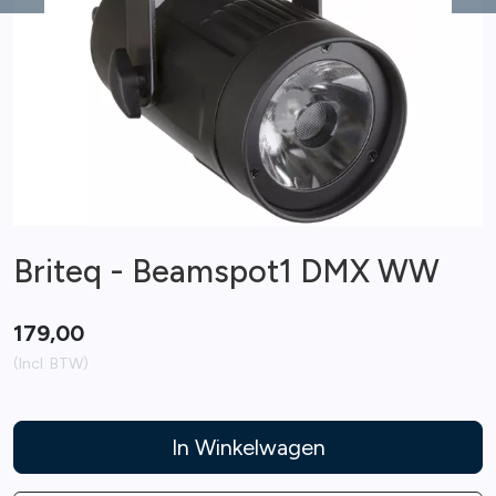
Previous
Ne
Briteq - Beamspot1 DMX WW
179,00
(Incl. BTW)
In Winkelwagen