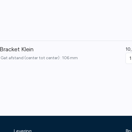
Bracket Klein
10
 Gat afstand (center tot center) : 106 mm
Levering
Bru