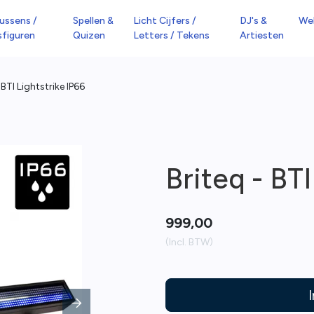
ussens /
Spellen &
Licht Cijfers /
DJ's &
We
sfiguren
Quizen
Letters / Tekens
Artiesten
 BTI Lightstrike IP66
Briteq - BTI
999,00
(Incl. BTW)
Next