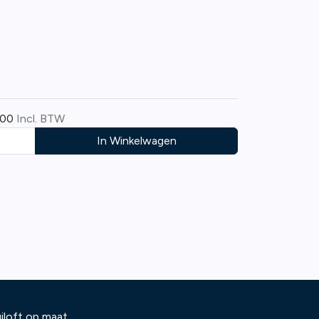
,00
Incl. BTW
In Winkelwagen
iloft op maat