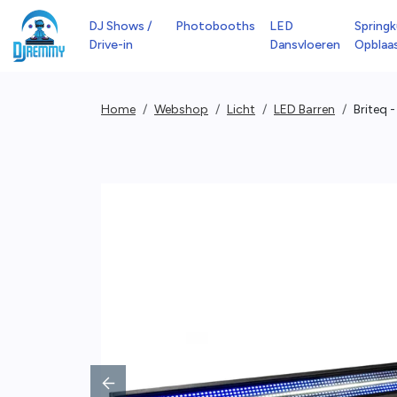
DJ Shows /
Photobooths
LED
Springk
Drive-in
Dansvloeren
Opblaa
Home
Webshop
Licht
LED Barren
Briteq -
Previous