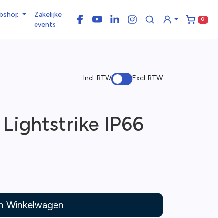
bshop
Zakelijke
0
Facebook
YouTube
LinkedIn
Instagram
Winke
events
Incl. BTW
Excl. BTW
 Lightstrike IP66
In Winkelwagen