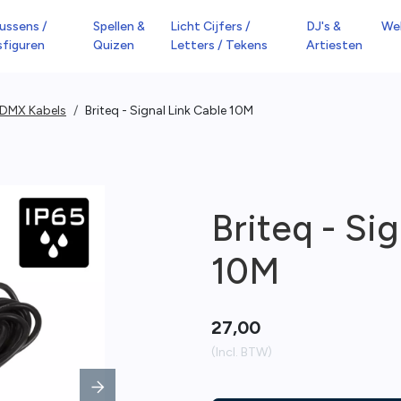
ussens /
Spellen &
Licht Cijfers /
DJ's &
We
sfiguren
Quizen
Letters / Tekens
Artiesten
 DMX Kabels
Briteq - Signal Link Cable 10M
Briteq - Si
10M
27,00
(Incl. BTW)
Next