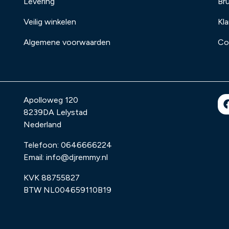
Levering
Bru
Veilig winkelen
Kl
Algemene voorwaarden
Co
Apolloweg 120
8239DA
Lelystad
Nederland
Telefoon:
0646666224
Email:
info@djremmy.nl
KVK 88755827
BTW NL004659110B19