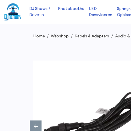
DJ Shows /
Photobooths
LED
Springk
Drive-in
Dansvloeren
Opblaa
Home
Webshop
Kabels & Adapters
Audio &
Previous