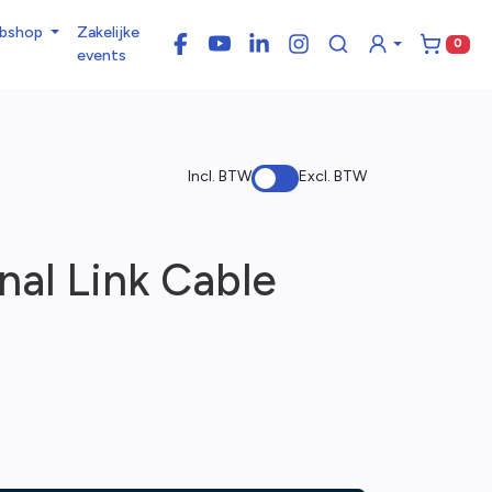
bshop
Zakelijke
0
Facebook
YouTube
LinkedIn
Instagram
Winke
events
Incl. BTW
Excl. BTW
gnal Link Cable