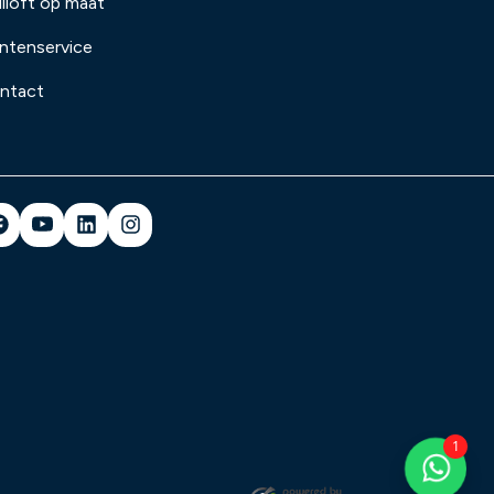
iloft op maat
antenservice
ntact