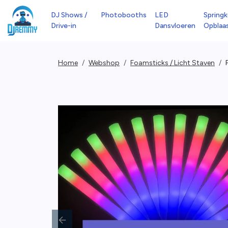
DJ Shows /
Photobooths
LED
Springk
Drive-in
Dansvloeren
Opblaa
Home
Webshop
Foamsticks / Licht Staven
Previous