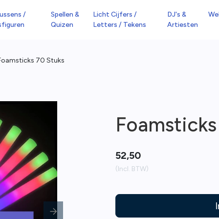
ussens /
Spellen &
Licht Cijfers /
DJ's &
We
sfiguren
Quizen
Letters / Tekens
Artiesten
Foamsticks 70 Stuks
Foamsticks
52,50
(Incl. BTW)
Next