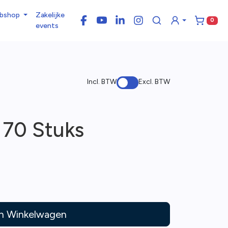
bshop
Zakelijke
0
Facebook
YouTube
LinkedIn
Instagram
Winke
events
Incl. BTW
Excl. BTW
 70 Stuks
In Winkelwagen