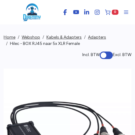
0
Facebook
YouTube
LinkedIn
Instagram
Winkelwage
Men
Home
Webshop
Kabels & Adapters
Adapters
Hilec - BOX RJ45 naar 5x XLR Female
Incl. BTW
Excl. BTW