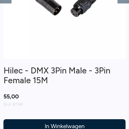
Previous
Ne
Hilec - DMX 3Pin Male - 3Pin
Female 15M
55,00
(Incl. BTW)
In Winkelwagen