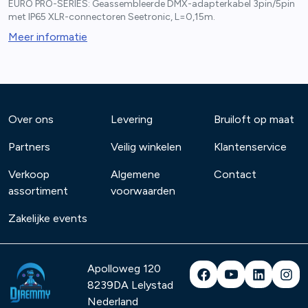
EURO PRO-SERIES: Geassembleerde DMX-adapterkabel 3pin/5pin
met IP65 XLR-connectoren Seetronic, L=0,15m.
Meer informatie
Over ons
Levering
Bruiloft op maat
Partners
Veilig winkelen
Klantenservice
Verkoop
Algemene
Contact
assortiment
voorwaarden
Zakelijke events
Apolloweg 120
8239DA
Lelystad
Nederland