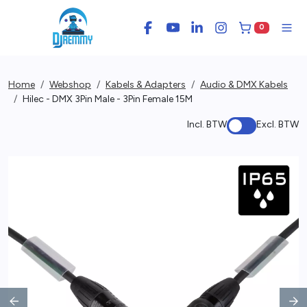
0
Facebook
YouTube
LinkedIn
Instagram
Winkelwage
Men
Home
Webshop
Kabels & Adapters
Audio & DMX Kabels
Hilec - DMX 3Pin Male - 3Pin Female 15M
Incl. BTW
Excl. BTW