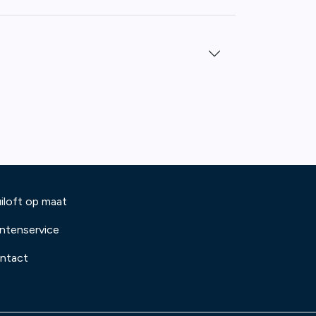
iloft op maat
antenservice
ntact