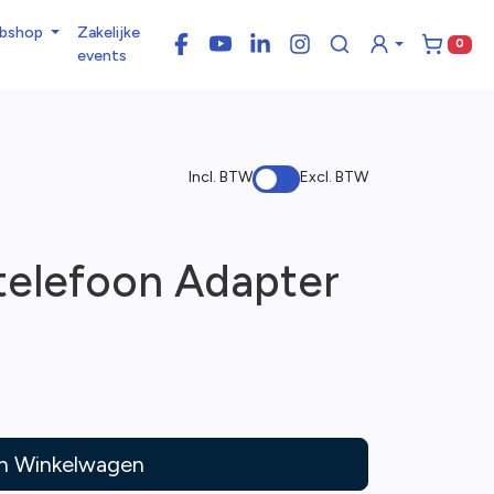
bshop
Zakelijke
0
Facebook
YouTube
LinkedIn
Instagram
Winke
events
Incl. BTW
Excl. BTW
telefoon Adapter
In Winkelwagen