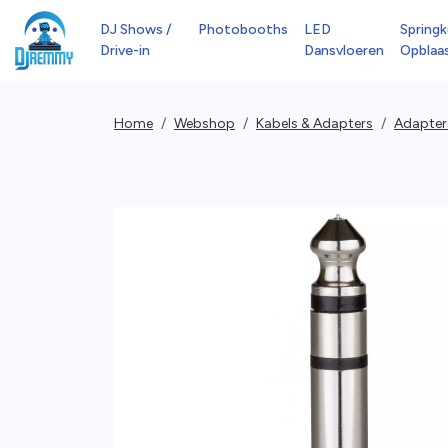
DJ Shows /
Photobooths
LED
Springk
Drive-in
Dansvloeren
Opblaa
Home
Webshop
Kabels & Adapters
Adapter