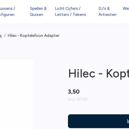
ussens /
Spellen &
Licht Cijfers /
DJ's &
We
sfiguren
Quizen
Letters / Tekens
Artiesten
s
Hilec - Koptelefoon Adapter
Hilec - Kop
3,50
(Incl. BTW)