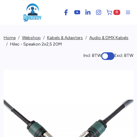
0
Facebook
YouTube
LinkedIn
Instagram
Winkelwage
Men
Home
Webshop
Kabels & Adapters
Audio & DMX Kabels
Hilec - Speakon 2x2,5 20M
Incl. BTW
Excl. BTW