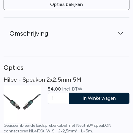
Opties bekijken
Omschrijving
Opties
Hilec - Speakon 2x2,5mm 5M
54,00
Incl. BTW
In Winkelwagen
Geassembleerde luidsprekerkabel met Neutrik® speakON
connectoren NL4FXX-W-S - 2x2,5mm² - L=5m.