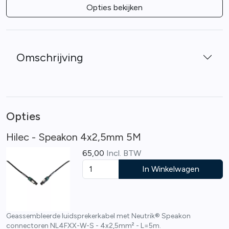
Opties bekijken
Omschrijving
Opties
Hilec - Speakon 4x2,5mm 5M
65,00
Incl. BTW
In Winkelwagen
Geassembleerde luidsprekerkabel met Neutrik® Speakon
connectoren NL4FXX-W-S - 4x2,5mm² - L=5m.