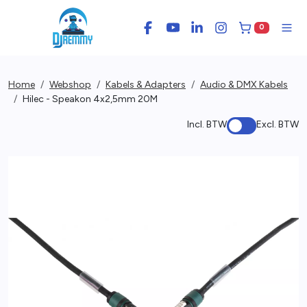
0
Facebook
YouTube
LinkedIn
Instagram
Winkelwage
Men
Home
Webshop
Kabels & Adapters
Audio & DMX Kabels
Hilec - Speakon 4x2,5mm 20M
Incl. BTW
Excl. BTW