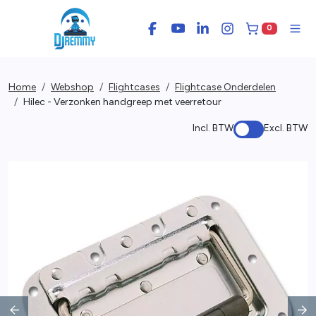
0
Facebook
YouTube
LinkedIn
Instagram
Winkelwage
Men
Home
Webshop
Flightcases
Flightcase Onderdelen
Hilec - Verzonken handgreep met veerretour
Incl. BTW
Excl. BTW