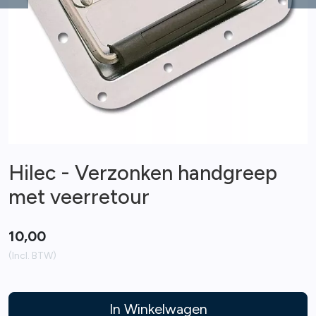
Previous
Ne
Hilec - Verzonken handgreep
met veerretour
10,00
(Incl. BTW)
In Winkelwagen