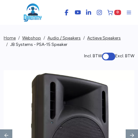
0
Facebook
YouTube
LinkedIn
Instagram
Winkelwage
Men
Home
Webshop
Audio / Speakers
Actieve Speakers
JB Systems - PSA-15 Speaker
Incl. BTW
Excl. BTW