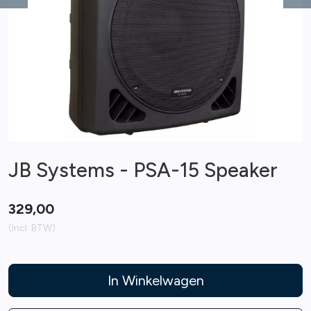
Previous
Ne
JB Systems - PSA-15 Speaker
329,00
(Incl. BTW)
In Winkelwagen