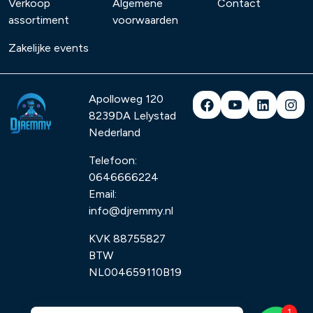
Verkoop
Algemene
Contact
assortiment
voorwaarden
Zakelijke events
Apolloweg 120
8239DA
Lelystad
Nederland
Telefoon:
0646666224
Email:
info@djremmy.nl
KVK 88755827
BTW
NL004659110B19