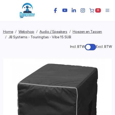
0
Facebook
YouTube
LinkedIn
Instagram
Winkelwage
Men
Home
Webshop
Audio / Speakers
Hoezen en Tassen
JB Systems - Touringtas - Vibe 15 SUB
Incl. BTW
Excl. BTW