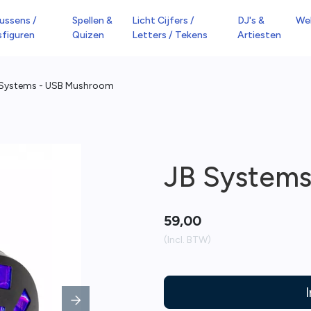
ussens /
Spellen &
Licht Cijfers /
DJ's &
We
sfiguren
Quizen
Letters / Tekens
Artiesten
 Systems - USB Mushroom
JB System
59,00
(Incl. BTW)
Next