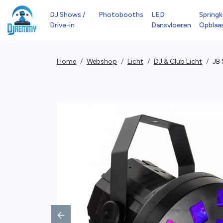
DJ Shows /
Photobooths
LED
Springk
Drive-in
Dansvloeren
Opblaa
Home
Webshop
Licht
DJ & Club Licht
JB
Previous