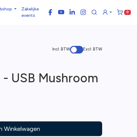
bshop
Zakelijke
0
Facebook
YouTube
LinkedIn
Instagram
Winke
events
Incl. BTW
Excl. BTW
s - USB Mushroom
In Winkelwagen