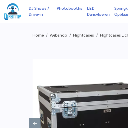
DJ Shows /
Photobooths
LED
Springk
Drive-in
Dansvloeren
Opblaa
Home
Webshop
Flightcases
Flightcases Lic
Previous