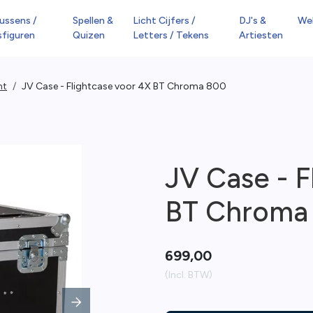
ussens /
Spellen &
Licht Cijfers /
DJ's &
We
sfiguren
Quizen
Letters / Tekens
Artiesten
ht
JV Case - Flightcase voor 4X BT Chroma 800
JV Case - F
BT Chroma
699,00
(Incl. BTW)
Next