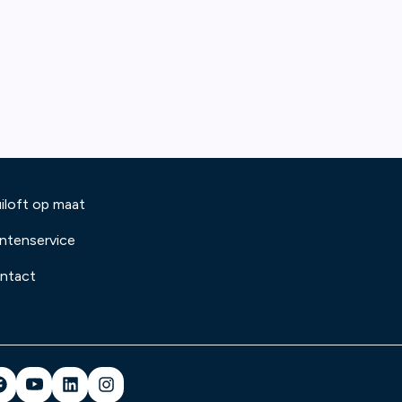
iloft op maat
antenservice
ntact