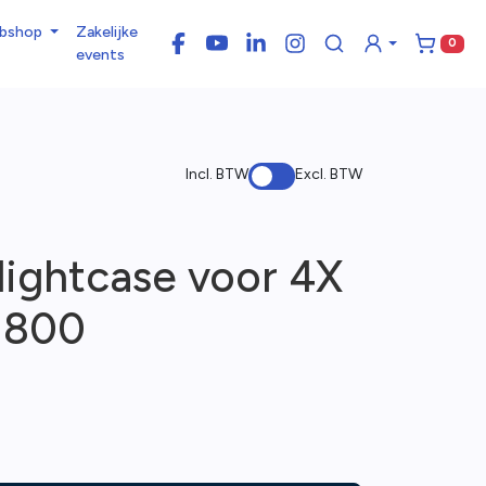
bshop
Zakelijke
0
Facebook
YouTube
LinkedIn
Instagram
Winke
events
Incl. BTW
Excl. BTW
lightcase voor 4X
 800