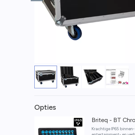
Opties
Briteq - BT Ch
Krachtige IP65 binnen
entertainment- en verh