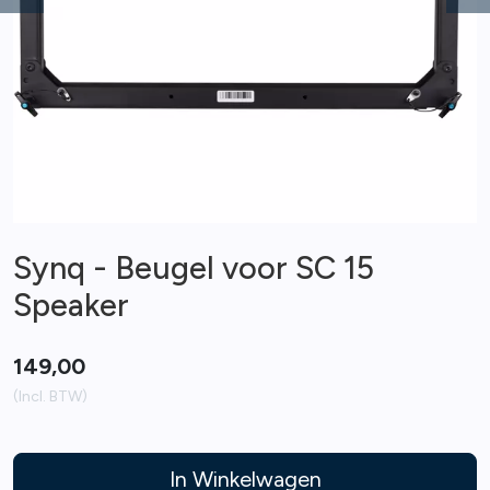
Previous
Ne
Synq - Beugel voor SC 15
Speaker
149,00
(Incl. BTW)
In Winkelwagen