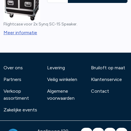
Flightcase voor 2x Synq SC-15 Speaker.
Meer informatie
Over ons
Levering
Bruiloft op maat
Partners
Veilig winkelen
Klantenservice
Verkoop
Algemene
Contact
assortiment
voorwaarden
Zakelijke events