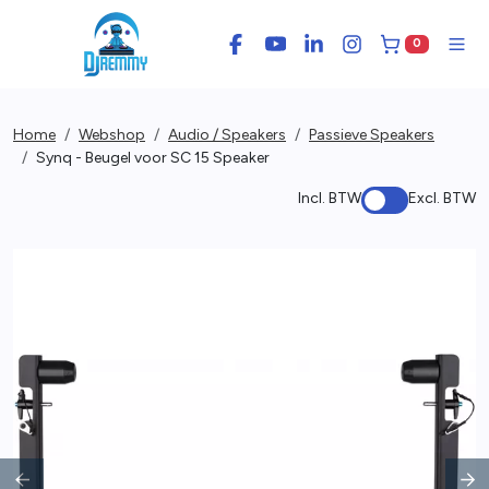
0
Facebook
YouTube
LinkedIn
Instagram
Winkelwage
Men
Home
Webshop
Audio / Speakers
Passieve Speakers
Synq - Beugel voor SC 15 Speaker
Incl. BTW
Excl. BTW