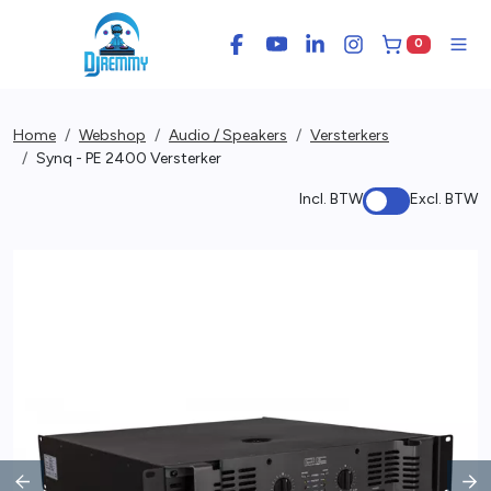
0
Facebook
YouTube
LinkedIn
Instagram
Winkelwage
Men
Home
Webshop
Audio / Speakers
Versterkers
Synq - PE 2400 Versterker
Incl. BTW
Excl. BTW