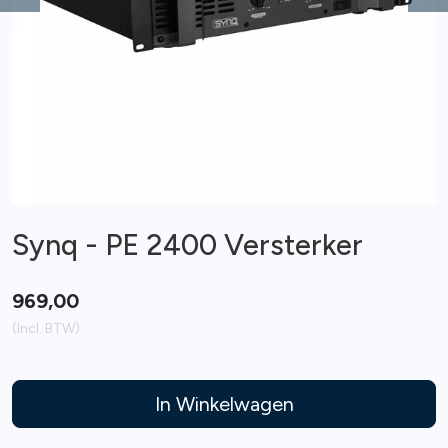
Previous
Ne
Synq - PE 2400 Versterker
969,00
(Incl. BTW)
In Winkelwagen