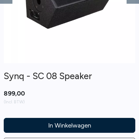
Previous
Ne
Synq - SC 08 Speaker
899,00
(Incl. BTW)
In Winkelwagen