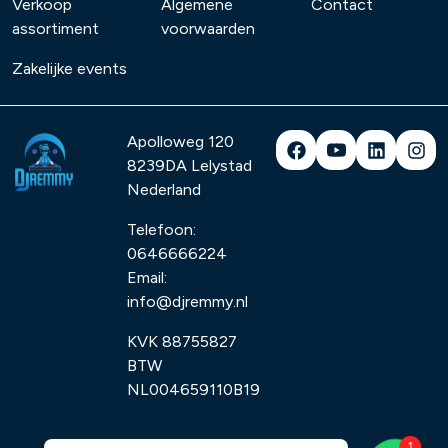
Verkoop
Algemene
Contact
assortiment
voorwaarden
Zakelijke events
Apolloweg 120
8239DA
Lelystad
Nederland
Telefoon:
0646666224
Email:
info@djremmy.nl
KVK 88755827
BTW
NL004659110B19