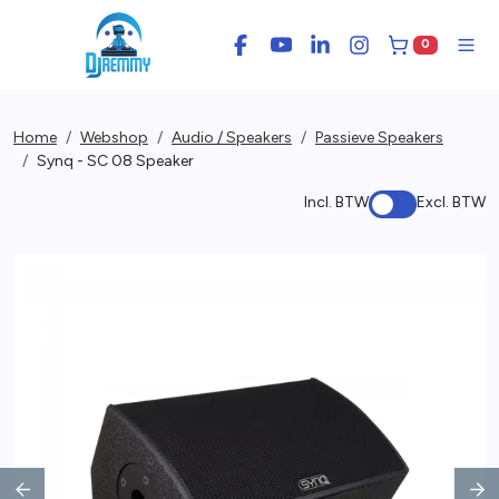
0
Facebook
YouTube
LinkedIn
Instagram
Winkelwage
Men
Home
Webshop
Audio / Speakers
Passieve Speakers
Synq - SC 08 Speaker
Incl. BTW
Excl. BTW