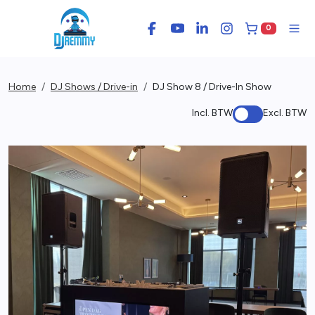
0
Facebook
YouTube
LinkedIn
Instagram
Winkelwage
Men
Home
DJ Shows / Drive-in
DJ Show 8 / Drive-In Show
Incl. BTW
Excl. BTW