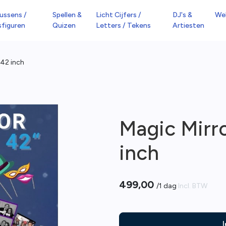
ussens /
Spellen &
Licht Cijfers /
DJ's &
We
sfiguren
Quizen
Letters / Tekens
Artiesten
42 inch
Magic Mirr
inch
499,00
/
1 dag
Incl. BTW