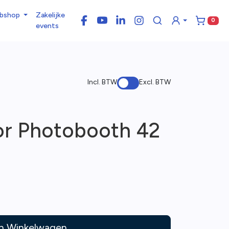
bshop
Zakelijke
0
Facebook
YouTube
LinkedIn
Instagram
Winke
events
Incl. BTW
Excl. BTW
or Photobooth 42
In Winkelwagen