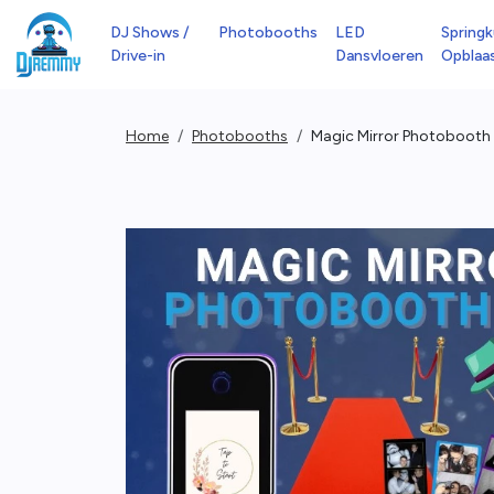
DJ Shows /
Photobooths
LED
Springk
Drive-in
Dansvloeren
Opblaa
Home
Photobooths
Magic Mirror Photobooth 