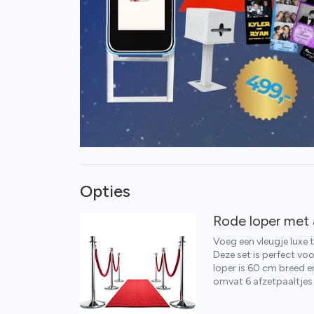
Opties
Rode loper met 
Voeg een vleugje luxe
Deze set is perfect voo
loper is 60 cm breed 
omvat 6 afzetpaaltjes
buitenevenementen. Ma