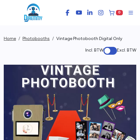
0
Facebook
YouTube
LinkedIn
Instagram
Winkelwage
Men
Home
Photobooths
Vintage Photobooth Digital Only
Incl. BTW
Excl. BTW