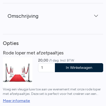
Omschrijving
Opties
Rode loper met afzetpaaltjes
20,00
/1 dag
Incl. BTW
In Winkelwagen
Voeg een vleugje luxe toe aan uw evenement met onze rode loper
met afzetpaaltjes. Deze set is perfect voor het creëren van een
stijlvolle ingang voor uw photobooth. De loper is 60 cm breed en
Meer informatie
2 meter lang, gemaakt van hoogwaardig polyester. De set omvat