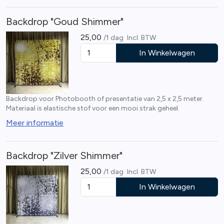
6 afzetpaaltjes met bijpassende touwen, geschikt voor zowel
binnen- als buitenevenementen. Maak uw speciale gelegenheid
Backdrop "Goud Shimmer"
onvergetelijk!
25,00
/1 dag
Incl. BTW
In Winkelwagen
Backdrop voor Photobooth of presentatie van 2,5 x 2,5 meter.
Materiaal is elastische stof voor een mooi strak geheel.
Meer informatie
Backdrop "Zilver Shimmer"
25,00
/1 dag
Incl. BTW
In Winkelwagen